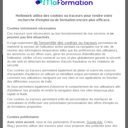
Hellowork utilise des cookies ou traceurs pour rendre votre
recherche d’emploi ou de formation encore plus efficace.
Cookies strictement nécessaires
Ces traceurs sont nécessaires au bon fonctionnement de nos services et
ne
peuvent pas être désactivés
.
Avis du centre
de l'ensemble des cookies ou traceurs
Il s'agit notamment
permettant de
maintenir la session de l'utilisateur active pendant sa navigation sur le site, de
Je m'informe gratuitement
stocker des informations temporaires telles que les préférences des utilisateurs,
les annonces ou les offres vues, gérer les processus d'identification de
l'utilisateur, vérifier s'il est connecté ou non, et plus globalement garantir la sécurité
du site web en détectant les tentatives d'accès frauduleux ou les violations de
sécurité.
Ces cookies ou traceurs permettent également de piloter et suivre les sources
d'acquisition d'audience en utilisant un identifiant unique permettant de comprendre
comment nos utilisateurs naviguent sur nos sites et nos applications en fonction
des différentes sources de trafic.
Ils nous permettent également d’observer le comportement de nos utilisateurs afin
d'améliorer nos produits et rendre la navigation dans nos sites beaucoup plus
Concevoir des dessins techniques et des plans avec
rapide et fluide.
AutoCAD (Tosa)
Ces cookies ou traceurs permettent enfin de personnaliser les interfaces de
consultation et d'effectuer une présentation personnalisée des offres d'emploi ou
de formations proposées.
Cookies publicitaires
Avec votre accord
, nous et nos partenaires (Facebook,
Google Ads
, Critéo,
Bing,) pouvons utiliser des traceurs pour vous proposer des publicités pour des