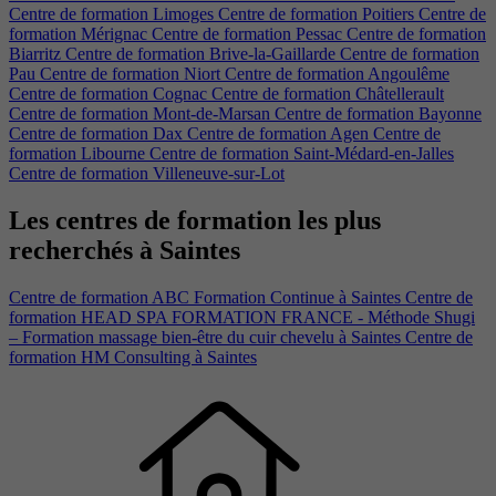
Centre de formation Limoges
Centre de formation Poitiers
Centre de
formation Mérignac
Centre de formation Pessac
Centre de formation
Biarritz
Centre de formation Brive-la-Gaillarde
Centre de formation
Pau
Centre de formation Niort
Centre de formation Angoulême
Centre de formation Cognac
Centre de formation Châtellerault
Centre de formation Mont-de-Marsan
Centre de formation Bayonne
Centre de formation Dax
Centre de formation Agen
Centre de
formation Libourne
Centre de formation Saint-Médard-en-Jalles
Centre de formation Villeneuve-sur-Lot
Les centres de formation les plus
recherchés à Saintes
Centre de formation ABC Formation Continue à Saintes
Centre de
formation HEAD SPA FORMATION FRANCE - Méthode Shugi
– Formation massage bien-être du cuir chevelu à Saintes
Centre de
formation HM Consulting à Saintes