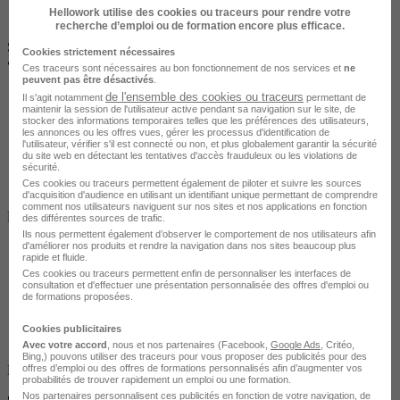
Hellowork utilise des cookies ou traceurs pour rendre votre
recherche d’emploi ou de formation encore plus efficace.
SAINTES
Cookies strictement nécessaires
•
En centre / En entreprise
Ces traceurs sont nécessaires au bon fonctionnement de nos services et
ne
peuvent pas être désactivés
.
de l'ensemble des cookies ou traceurs
Il s'agit notamment
permettant de
maintenir la session de l'utilisateur active pendant sa navigation sur le site, de
stocker des informations temporaires telles que les préférences des utilisateurs,
les annonces ou les offres vues, gérer les processus d'identification de
l'utilisateur, vérifier s'il est connecté ou non, et plus globalement garantir la sécurité
du site web en détectant les tentatives d'accès frauduleux ou les violations de
sécurité.
Ces cookies ou traceurs permettent également de piloter et suivre les sources
d'acquisition d'audience en utilisant un identifiant unique permettant de comprendre
Salarié en poste /
comment nos utilisateurs naviguent sur nos sites et nos applications en fonction
Demandeur d'emploi / Entreprise
des différentes sources de trafic.
Ils nous permettent également d’observer le comportement de nos utilisateurs afin
d'améliorer nos produits et rendre la navigation dans nos sites beaucoup plus
rapide et fluide.
Ces cookies ou traceurs permettent enfin de personnaliser les interfaces de
consultation et d'effectuer une présentation personnalisée des offres d'emploi ou
de formations proposées.
Cookies publicitaires
Avec votre accord
, nous et nos partenaires (Facebook,
Google Ads
, Critéo,
Bing,) pouvons utiliser des traceurs pour vous proposer des publicités pour des
offres d’emploi ou des offres de formations personnalisés afin d’augmenter vos
Non finançable CPF
probabilités de trouver rapidement un emploi ou une formation.
Nos partenaires personnalisent ces publicités en fonction de votre navigation, de