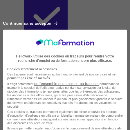
Continuer sans accepter
Très courte
Hellowork utilise des cookies ou traceurs pour rendre votre
recherche d’emploi ou de formation encore plus efficace.
Cookies strictement nécessaires
Ces traceurs sont nécessaires au bon fonctionnement de nos services et
ne
peuvent pas être désactivés
.
Inférieur à 2 jours
de l'ensemble des cookies ou traceurs
Il s'agit notamment
permettant de
(14h)
maintenir la session de l'utilisateur active pendant sa navigation sur le site, de
stocker des informations temporaires telles que les préférences des utilisateurs,
les annonces ou les offres vues, gérer les processus d'identification de
l'utilisateur, vérifier s'il est connecté ou non, et plus globalement garantir la sécurité
du site web en détectant les tentatives d'accès frauduleux ou les violations de
sécurité.
Ces cookies ou traceurs permettent également de piloter et suivre les sources
d'acquisition d'audience en utilisant un identifiant unique permettant de comprendre
comment nos utilisateurs naviguent sur nos sites et nos applications en fonction
des différentes sources de trafic.
Ils nous permettent également d’observer le comportement de nos utilisateurs afin