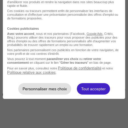
d'améliorer nos produits et rendre la navigation dans nos sites beaucoup plus
rapide et fluide.
Ces cookies ou traceurs permettent enfin de personnaliser les interfaces de
consultation et d'effectuer une présentation personnalisée des offres d'emploi ou
de formations proposées.
Cookies publicitaires
Avec votre accord
, nous et nos partenaires (Facebook,
Google Ads
, Critéo,
Bing,) pouvons utiliser des traceurs pour vous proposer des publicités pour des
offres d’emploi ou des offres de formations personnalisés afin d’augmenter vos
Courte
probabilités de trouver rapidement un emploi ou une formation.
Nos partenaires personnalisent ces publicités en fonction de votre navigation, de
votre profil et de vos centres d’intérêt.
Vous pouvez à tout moment
paramétrer vos choix
ou
retirer votre
consentement
en cliquant sur le lien "
Gérer les traceurs
" en bas de page.
Politique de confidentialité
Pour en savoir plus, consultez notre
et notre
Politique relative aux cookies
.
Personnaliser mes choix
Tout accepter
2 jours à 2 semaines
(14h à 70h)