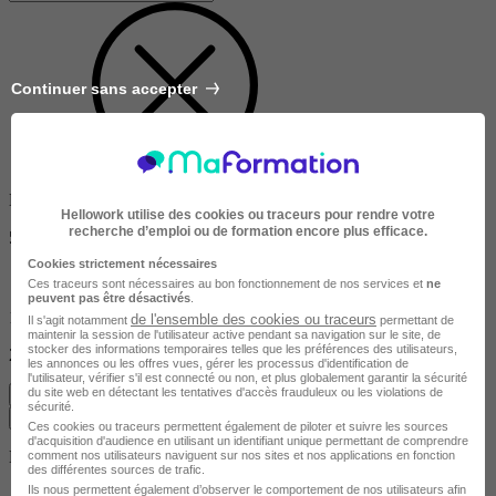
Continuer sans accepter
Dans un rayon de
Hellowork utilise des cookies ou traceurs pour rendre votre
recherche d’emploi ou de formation encore plus efficace.
50km
Cookies strictement nécessaires
Ces traceurs sont nécessaires au bon fonctionnement de nos services et
ne
peuvent pas être désactivés
.
10km
de l'ensemble des cookies ou traceurs
Il s'agit notamment
permettant de
maintenir la session de l'utilisateur active pendant sa navigation sur le site, de
stocker des informations temporaires telles que les préférences des utilisateurs,
200km
les annonces ou les offres vues, gérer les processus d'identification de
l'utilisateur, vérifier s'il est connecté ou non, et plus globalement garantir la sécurité
du site web en détectant les tentatives d'accès frauduleux ou les violations de
Effacer
sécurité.
Valider
Ces cookies ou traceurs permettent également de piloter et suivre les sources
d'acquisition d'audience en utilisant un identifiant unique permettant de comprendre
Durée de la formation
comment nos utilisateurs naviguent sur nos sites et nos applications en fonction
des différentes sources de trafic.
Ils nous permettent également d’observer le comportement de nos utilisateurs afin