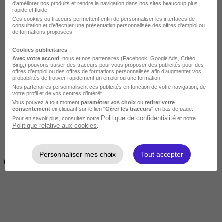
d'améliorer nos produits et rendre la navigation dans nos sites beaucoup plus
rapide et fluide.
Ces cookies ou traceurs permettent enfin de personnaliser les interfaces de
consultation et d'effectuer une présentation personnalisée des offres d'emploi ou
de formations proposées.
Cookies publicitaires
Avec votre accord
, nous et nos partenaires (Facebook,
Google Ads
, Critéo,
Bing,) pouvons utiliser des traceurs pour vous proposer des publicités pour des
offres d’emploi ou des offres de formations personnalisés afin d’augmenter vos
Intermédiaire
probabilités de trouver rapidement un emploi ou une formation.
Nos partenaires personnalisent ces publicités en fonction de votre navigation, de
votre profil et de vos centres d’intérêt.
Vous pouvez à tout moment
paramétrer vos choix
ou
retirer votre
consentement
en cliquant sur le lien "
Gérer les traceurs
" en bas de page.
Politique de confidentialité
Pour en savoir plus, consultez notre
et notre
Politique relative aux cookies
.
2 semaines à 4 mois
Personnaliser mes choix
Tout accepter
( 70h à 560h)