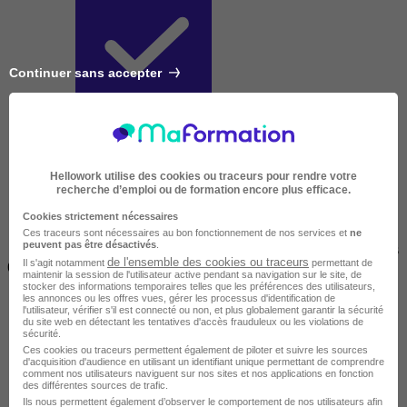
Continuer sans accepter
Courte
Hellowork utilise des cookies ou traceurs pour rendre votre
recherche d’emploi ou de formation encore plus efficace.
Cookies strictement nécessaires
Ces traceurs sont nécessaires au bon fonctionnement de nos services et
ne
peuvent pas être désactivés
.
2 jours à 2 semaines
de l'ensemble des cookies ou traceurs
Il s'agit notamment
permettant de
(14h à 70h)
maintenir la session de l'utilisateur active pendant sa navigation sur le site, de
stocker des informations temporaires telles que les préférences des utilisateurs,
les annonces ou les offres vues, gérer les processus d'identification de
l'utilisateur, vérifier s'il est connecté ou non, et plus globalement garantir la sécurité
du site web en détectant les tentatives d'accès frauduleux ou les violations de
sécurité.
Ces cookies ou traceurs permettent également de piloter et suivre les sources
d'acquisition d'audience en utilisant un identifiant unique permettant de comprendre
comment nos utilisateurs naviguent sur nos sites et nos applications en fonction
des différentes sources de trafic.
Ils nous permettent également d’observer le comportement de nos utilisateurs afin