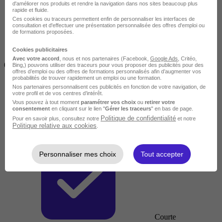
d'améliorer nos produits et rendre la navigation dans nos sites beaucoup plus
rapide et fluide.
Ces cookies ou traceurs permettent enfin de personnaliser les interfaces de
consultation et d'effectuer une présentation personnalisée des offres d'emploi ou
de formations proposées.
Cookies publicitaires
Inférieur à 2 jours
Avec votre accord
, nous et nos partenaires (Facebook,
Google Ads
, Critéo,
(14h)
Bing,) pouvons utiliser des traceurs pour vous proposer des publicités pour des
offres d’emploi ou des offres de formations personnalisés afin d’augmenter vos
probabilités de trouver rapidement un emploi ou une formation.
Nos partenaires personnalisent ces publicités en fonction de votre navigation, de
votre profil et de vos centres d’intérêt.
Vous pouvez à tout moment
paramétrer vos choix
ou
retirer votre
consentement
en cliquant sur le lien "
Gérer les traceurs
" en bas de page.
Politique de confidentialité
Pour en savoir plus, consultez notre
et notre
Politique relative aux cookies
.
Personnaliser mes choix
Tout accepter
Courte