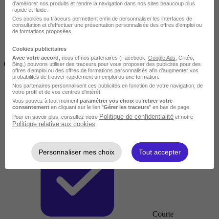
d'améliorer nos produits et rendre la navigation dans nos sites beaucoup plus
rapide et fluide.
Ces cookies ou traceurs permettent enfin de personnaliser les interfaces de
consultation et d'effectuer une présentation personnalisée des offres d'emploi ou
de formations proposées.
Cookies publicitaires
Inférieur à 2 jours
Avec votre accord
, nous et nos partenaires (Facebook,
Google Ads
, Critéo,
(14h)
Bing,) pouvons utiliser des traceurs pour vous proposer des publicités pour des
offres d’emploi ou des offres de formations personnalisés afin d’augmenter vos
probabilités de trouver rapidement un emploi ou une formation.
Nos partenaires personnalisent ces publicités en fonction de votre navigation, de
votre profil et de vos centres d’intérêt.
Vous pouvez à tout moment
paramétrer vos choix
ou
retirer votre
consentement
en cliquant sur le lien "
Gérer les traceurs
" en bas de page.
Politique de confidentialité
Pour en savoir plus, consultez notre
et notre
Politique relative aux cookies
.
Personnaliser mes choix
Tout accepter
Courte