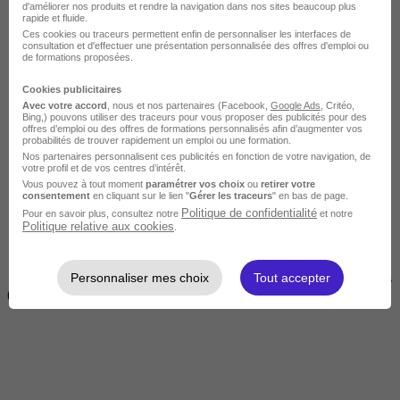
d'améliorer nos produits et rendre la navigation dans nos sites beaucoup plus
rapide et fluide.
Ces cookies ou traceurs permettent enfin de personnaliser les interfaces de
consultation et d'effectuer une présentation personnalisée des offres d'emploi ou
de formations proposées.
Cookies publicitaires
Avec votre accord
, nous et nos partenaires (Facebook,
Google Ads
, Critéo,
Bing,) pouvons utiliser des traceurs pour vous proposer des publicités pour des
offres d’emploi ou des offres de formations personnalisés afin d’augmenter vos
Courte
probabilités de trouver rapidement un emploi ou une formation.
Nos partenaires personnalisent ces publicités en fonction de votre navigation, de
votre profil et de vos centres d’intérêt.
Vous pouvez à tout moment
paramétrer vos choix
ou
retirer votre
consentement
en cliquant sur le lien "
Gérer les traceurs
" en bas de page.
Politique de confidentialité
Pour en savoir plus, consultez notre
et notre
Politique relative aux cookies
.
Personnaliser mes choix
Tout accepter
2 jours à 2 semaines
(14h à 70h)