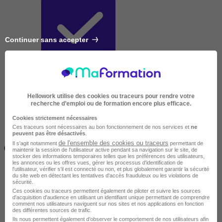
Continuer sans accepter
Très courte
Hellowork utilise des cookies ou traceurs pour rendre votre
recherche d’emploi ou de formation encore plus efficace.
Cookies strictement nécessaires
Ces traceurs sont nécessaires au bon fonctionnement de nos services et
ne
peuvent pas être désactivés
.
Inférieur à 2 jours
de l'ensemble des cookies ou traceurs
Il s'agit notamment
permettant de
(14h)
maintenir la session de l'utilisateur active pendant sa navigation sur le site, de
stocker des informations temporaires telles que les préférences des utilisateurs,
les annonces ou les offres vues, gérer les processus d'identification de
l'utilisateur, vérifier s'il est connecté ou non, et plus globalement garantir la sécurité
du site web en détectant les tentatives d'accès frauduleux ou les violations de
sécurité.
Ces cookies ou traceurs permettent également de piloter et suivre les sources
d'acquisition d'audience en utilisant un identifiant unique permettant de comprendre
comment nos utilisateurs naviguent sur nos sites et nos applications en fonction
des différentes sources de trafic.
Ils nous permettent également d’observer le comportement de nos utilisateurs afin