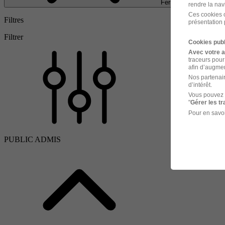
Fermer
rendre la nav
Ces cookies o
Filtres
présentation 
Filtrer
Cookies publ
Avec votre 
traceurs pour
afin d’augmen
Nos partenair
d’intérêt.
Vous pouvez 
"
Gérer les t
Pour en savoi
PUBLIC ADMIS