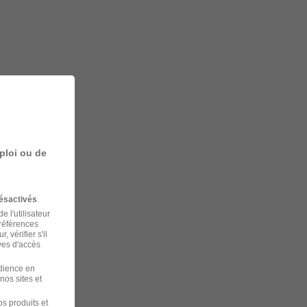
ploi ou de
ésactivés
.
 l'utilisateur
préférences
 vérifier s'il
ves d'accès
udience en
nos sites et
s produits et