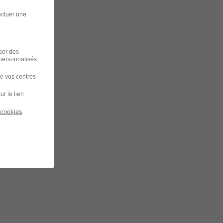
ectuer une
iser des
 personnalisés
de vos centres
ur le lien
 cookies
.