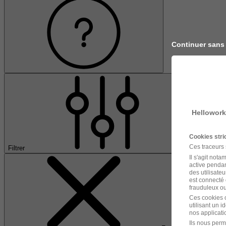
Continuer sans
Hellowork
Cookies str
Ces traceurs
Filtrer
Il s'agit not
active pendan
des utilisateu
est connecté 
frauduleux ou 
Ces cookies o
utilisant un 
nos applicatio
Ils nous perm