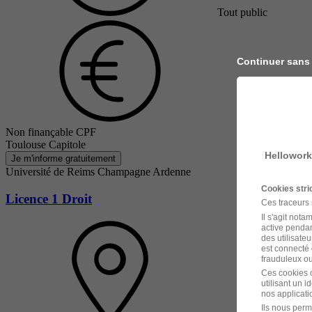
Tout public
Continuer sans
Non finançable CPF
Toulouse Capitole
Hellowork
Je m'informe gratuitement
Université de Reims Champagne Ardenne
Cookies str
Licence 1 Droit
Ces traceurs
Il s'agit not
active pendan
des utilisateu
est connecté 
frauduleux ou 
Ces cookies o
utilisant un 
nos applicatio
Ils nous perm