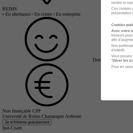
rendre la nav
REIMS
Ces cookies o
présentation 
•
En alternance / En centre / En entreprise
Cookies publ
Avec votre 
traceurs pour
afin d’augmen
Nos partenair
d’intérêt.
Vous pouvez 
Demandeur d'emploi
"
Gérer les t
Pour en savoi
Non finançable CPF
Université de Reims Champagne Ardenne
Je m'informe gratuitement
Ipst-Cnam