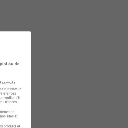
ploi ou de
ésactivés
.
 l'utilisateur
préférences
 vérifier s'il
ves d'accès
udience en
nos sites et
s produits et