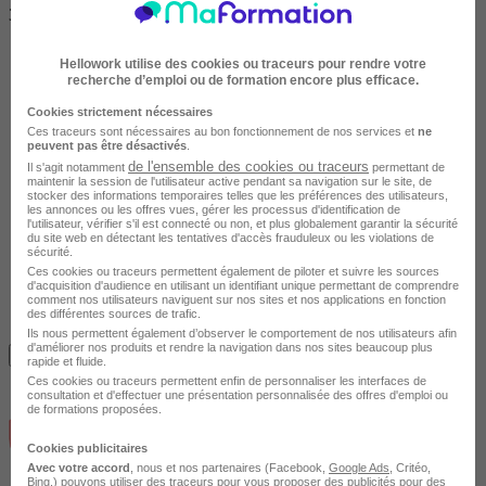
3990 €
Hellowork utilise des cookies ou traceurs pour rendre votre
recherche d’emploi ou de formation encore plus efficace.
Cookies strictement nécessaires
Ces traceurs sont nécessaires au bon fonctionnement de nos services et
ne
peuvent pas être désactivés
.
de l'ensemble des cookies ou traceurs
Il s'agit notamment
permettant de
maintenir la session de l'utilisateur active pendant sa navigation sur le site, de
stocker des informations temporaires telles que les préférences des utilisateurs,
les annonces ou les offres vues, gérer les processus d'identification de
l'utilisateur, vérifier s'il est connecté ou non, et plus globalement garantir la sécurité
du site web en détectant les tentatives d'accès frauduleux ou les violations de
sécurité.
Ces cookies ou traceurs permettent également de piloter et suivre les sources
d'acquisition d'audience en utilisant un identifiant unique permettant de comprendre
comment nos utilisateurs naviguent sur nos sites et nos applications en fonction
des différentes sources de trafic.
Avis du centre
Ils nous permettent également d’observer le comportement de nos utilisateurs afin
d'améliorer nos produits et rendre la navigation dans nos sites beaucoup plus
Je m'informe gratuitement
rapide et fluide.
Ces cookies ou traceurs permettent enfin de personnaliser les interfaces de
consultation et d'effectuer une présentation personnalisée des offres d'emploi ou
de formations proposées.
Cookies publicitaires
Avec votre accord
, nous et nos partenaires (Facebook,
Google Ads
, Critéo,
Bing,) pouvons utiliser des traceurs pour vous proposer des publicités pour des