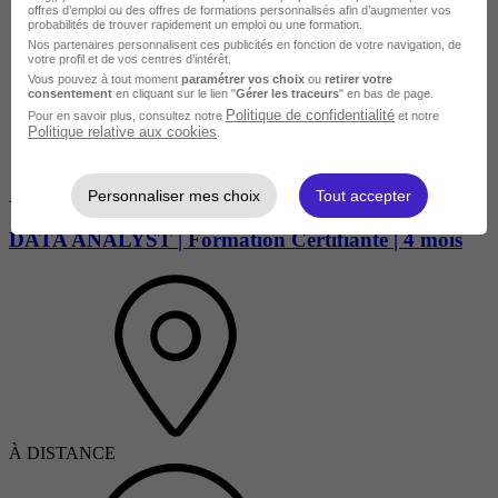
offres d’emploi ou des offres de formations personnalisés afin d’augmenter vos
probabilités de trouver rapidement un emploi ou une formation.
Nos partenaires personnalisent ces publicités en fonction de votre navigation, de
votre profil et de vos centres d’intérêt.
Vous pouvez à tout moment
paramétrer vos choix
ou
retirer votre
consentement
en cliquant sur le lien "
Gérer les traceurs
" en bas de page.
Politique de confidentialité
Pour en savoir plus, consultez notre
et notre
Politique relative aux cookies
.
Personnaliser mes choix
Tout accepter
Avis du centre
DATA ANALYST | Formation Certifiante | 4 mois
À DISTANCE