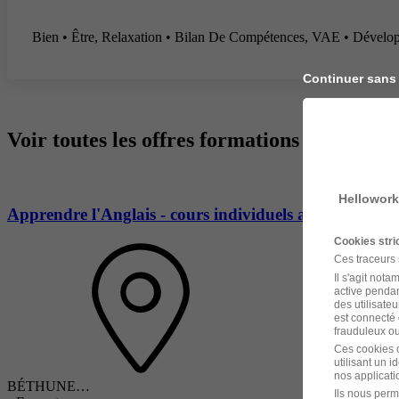
Bien • Être, Relaxation • Bilan De Compétences, VAE • Dévelo
Continuer sans
Voir toutes les offres formations à Béthune
Hellowork
Apprendre l'Anglais - cours individuels adulte CPF
Cookies str
Ces traceurs
Il s'agit not
active pendan
des utilisateu
est connecté 
frauduleux ou 
Ces cookies o
utilisant un 
nos applicatio
BÉTHUNE…
Ils nous perm