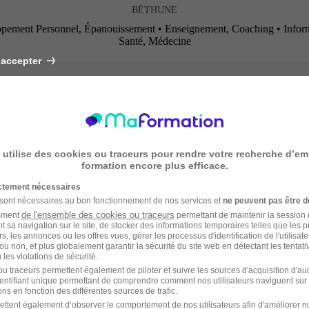
BÉTHUNE
ppement Personnel, Épanouissement • Enseignement, Coaching • Infor
Santé, Médecine
 accepter
 utilise des cookies ou traceurs pour rendre votre recherche d’em
formation encore plus efficace.
ictement nécessaires
 sont nécessaires au bon fonctionnement de nos services et
ne peuvent pas être d
de l'ensemble des cookies ou traceurs
amment
permettant de maintenir la session de
t sa navigation sur le site, de stocker des informations temporaires telles que les 
rs, les annonces ou les offres vues, gérer les processus d'identification de l'utilisateur,
ou non, et plus globalement garantir la sécurité du site web en détectant les tentati
les violations de sécurité.
u traceurs permettent également de piloter et suivre les sources d'acquisition d'a
identifiant unique permettant de comprendre comment nos utilisateurs naviguent sur 
ns en fonction des différentes sources de trafic.
ettent également d’observer le comportement de nos utilisateurs afin d'améliorer no