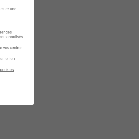
ectuer une
iser des
 personnalisés
de vos centres
ur le lien
 cookies
.