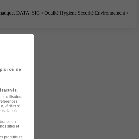
matique, DATA, SIG • Qualité Hygiène Sécurité Environnement •
ploi ou de
ésactivés
.
 l'utilisateur
préférences
 vérifier s'il
ves d'accès
udience en
nos sites et
s produits et