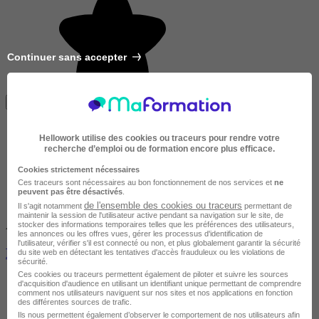
Continuer sans accepter
Avis du centre
Je m'informe gratuitement
Hellowork utilise des cookies ou traceurs pour rendre votre
recherche d’emploi ou de formation encore plus efficace.
Cookies strictement nécessaires
Ces traceurs sont nécessaires au bon fonctionnement de nos services et
ne
peuvent pas être désactivés
.
de l'ensemble des cookies ou traceurs
Il s'agit notamment
permettant de
maintenir la session de l'utilisateur active pendant sa navigation sur le site, de
Avis du centre
stocker des informations temporaires telles que les préférences des utilisateurs,
les annonces ou les offres vues, gérer les processus d'identification de
l'utilisateur, vérifier s'il est connecté ou non, et plus globalement garantir la sécurité
Home Staging - Valorisation immobilière
du site web en détectant les tentatives d'accès frauduleux ou les violations de
sécurité.
Ces cookies ou traceurs permettent également de piloter et suivre les sources
d'acquisition d'audience en utilisant un identifiant unique permettant de comprendre
comment nos utilisateurs naviguent sur nos sites et nos applications en fonction
des différentes sources de trafic.
Ils nous permettent également d’observer le comportement de nos utilisateurs afin