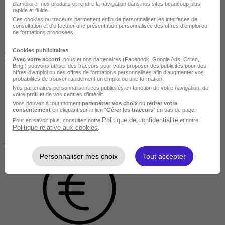
d'améliorer nos produits et rendre la navigation dans nos sites beaucoup plus
rapide et fluide.
Ces cookies ou traceurs permettent enfin de personnaliser les interfaces de
consultation et d'effectuer une présentation personnalisée des offres d'emploi ou
de formations proposées.
AIX-EN-PROVENCE
Cookies publicitaires
•
À distance / En entreprise
Avec votre accord
, nous et nos partenaires (Facebook,
Google Ads
, Critéo,
Bing,) pouvons utiliser des traceurs pour vous proposer des publicités pour des
offres d’emploi ou des offres de formations personnalisés afin d’augmenter vos
probabilités de trouver rapidement un emploi ou une formation.
Nos partenaires personnalisent ces publicités en fonction de votre navigation, de
votre profil et de vos centres d’intérêt.
Vous pouvez à tout moment
paramétrer vos choix
ou
retirer votre
consentement
en cliquant sur le lien "
Gérer les traceurs
" en bas de page.
Politique de confidentialité
Pour en savoir plus, consultez notre
et notre
Politique relative aux cookies
.
Salarié en poste /
Demandeur d'emploi / Entreprise
Personnaliser mes choix
Tout accepter