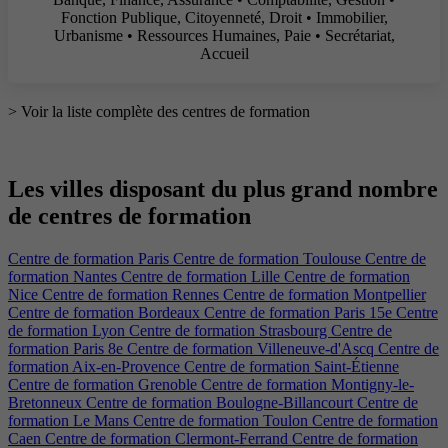
Fonction Publique, Citoyenneté, Droit • Immobilier,
Urbanisme • Ressources Humaines, Paie • Secrétariat,
Accueil
> Voir la liste complète des centres de formation
Les villes disposant du plus grand nombre
de centres de formation​
Centre de formation Paris
Centre de formation Toulouse
Centre de
formation Nantes
Centre de formation Lille
Centre de formation
Nice
Centre de formation Rennes
Centre de formation Montpellier
Centre de formation Bordeaux
Centre de formation Paris 15e
Centre
de formation Lyon
Centre de formation Strasbourg
Centre de
formation Paris 8e
Centre de formation Villeneuve-d'Ascq
Centre de
formation Aix-en-Provence
Centre de formation Saint-Étienne
Centre de formation Grenoble
Centre de formation Montigny-le-
Bretonneux
Centre de formation Boulogne-Billancourt
Centre de
formation Le Mans
Centre de formation Toulon
Centre de formation
Caen
Centre de formation Clermont-Ferrand
Centre de formation