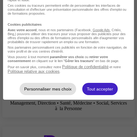
Ces cookies ou traceurs permettent enfin de personnaliser les interfaces de
consultation et d'effectuer une présentation personnalisée des offres d'emploi ou
de formations proposées.
DEFIS FORMATION
Cookies publicitaires
Ressources Humaines, Paie • Santé, Médecine
Avec votre accord
, nous et nos partenaires (Facebook,
Google Ads
, Critéo,
Bing,) pouvons utiliser des traceurs pour vous proposer des publicités pour des
offres d’emploi ou des offres de formations personnalisés afin d’augmenter vos
probabilités de trouver rapidement un emploi ou une formation.
Nos partenaires personnalisent ces publicités en fonction de votre navigation, de
votre profil et de vos centres d’intérêt.
Vous pouvez à tout moment
paramétrer vos choix
ou
retirer votre
consentement
en cliquant sur le lien "
Gérer les traceurs
" en bas de page.
Politique de confidentialité
Pour en savoir plus, consultez notre
et notre
Politique relative aux cookies
.
Academee
Artisanat, Petit Commerce • BTP, Travaux, Architecture •
Personnaliser mes choix
Tout accepter
Commerce, Marketing • Esthétique, Coiffure • Hôtellerie,
Restauration, Cuisine • Immobilier, Urbanisme •
Management, Direction • Santé, Médecine • Social, Services
à la Personne