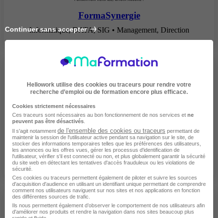
FormaSynergie
Continuer sans accepter
Informatique, DATA, SIG • Management, Direction
Hellowork utilise des cookies ou traceurs pour rendre votre
recherche d’emploi ou de formation encore plus efficace.
Cookies strictement nécessaires
Axio Formation
Ces traceurs sont nécessaires au bon fonctionnement de nos services et
ne
peuvent pas être désactivés
.
Art, Design, Décoration • Bureautique, Office • Commerce,
de l'ensemble des cookies ou traceurs
Il s'agit notamment
permettant de
Marketing • Développement Personnel, Épanouissement •
maintenir la session de l'utilisateur active pendant sa navigation sur le site, de
Digital, Internet • Esthétique, Coiffure • Immobilier,
stocker des informations temporaires telles que les préférences des utilisateurs,
les annonces ou les offres vues, gérer les processus d'identification de
Urbanisme • Informatique, DATA, SIG • Management,
l'utilisateur, vérifier s'il est connecté ou non, et plus globalement garantir la sécurité
Direction
du site web en détectant les tentatives d'accès frauduleux ou les violations de
sécurité.
Ces cookies ou traceurs permettent également de piloter et suivre les sources
d'acquisition d'audience en utilisant un identifiant unique permettant de comprendre
comment nos utilisateurs naviguent sur nos sites et nos applications en fonction
des différentes sources de trafic.
Ils nous permettent également d’observer le comportement de nos utilisateurs afin
d'améliorer nos produits et rendre la navigation dans nos sites beaucoup plus
rapide et fluide.