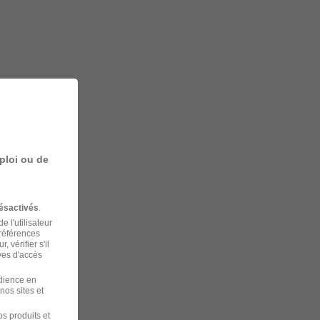
ploi ou de
ésactivés
.
 l'utilisateur
préférences
 vérifier s'il
ves d'accès
udience en
nos sites et
s produits et