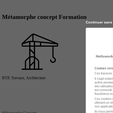
Métamorphe concept Formation
Continuer sans
Hellowork
Cookies str
Ces traceurs
BTP, Travaux, Architecture
Il s'agit not
active pendan
des utilisateu
est connecté 
frauduleux ou 
Ces cookies o
utilisant un 
nos applicatio
Ils nous perm
Métamorphe Concept