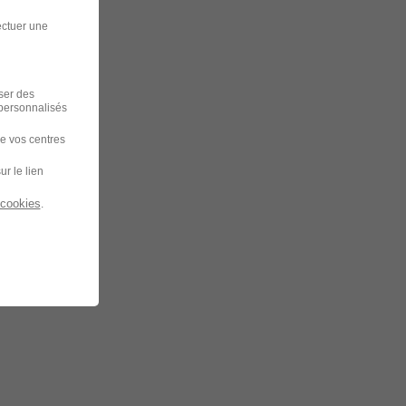
ectuer une
iser des
 personnalisés
de vos centres
ur le lien
 cookies
.