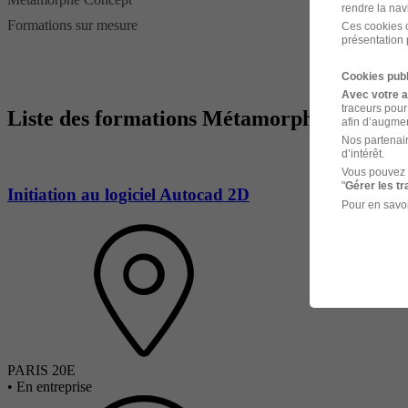
rendre la nav
Formations sur mesure
Ces cookies o
présentation 
Cookies publ
Avec votre 
traceurs pour
Liste des formations Métamorphe concept
afin d’augmen
Nos partenair
d’intérêt.
Vous pouvez 
"
Gérer les t
Initiation au logiciel Autocad 2D
Pour en savoi
PARIS 20E
•
En entreprise