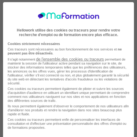
APCL Formation & Coaching
Hellowork utilise des cookies ou traceurs pour rendre votre
recherche d’emploi ou de formation encore plus efficace.
Art, Design, Décoration • BTP, Travaux, Architecture •
Bureautique, Office • Développement Personnel,
Cookies strictement nécessaires
Épanouissement • Digital, Internet • Informatique, DATA,
Ces traceurs sont nécessaires au bon fonctionnement de nos services et
ne
SIG
peuvent pas être désactivés
.
de l'ensemble des cookies ou traceurs
Il s'agit notamment
permettant de
maintenir la session de l'utilisateur active pendant sa navigation sur le site, de
stocker des informations temporaires telles que les préférences des utilisateurs,
les annonces ou les offres vues, gérer les processus d'identification de
l'utilisateur, vérifier s'il est connecté ou non, et plus globalement garantir la sécurité
du site web en détectant les tentatives d'accès frauduleux ou les violations de
sécurité.
Ces cookies ou traceurs permettent également de piloter et suivre les sources
d'acquisition d'audience en utilisant un identifiant unique permettant de comprendre
comment nos utilisateurs naviguent sur nos sites et nos applications en fonction
des différentes sources de trafic.
A BONNE ECOLE
Ils nous permettent également d’observer le comportement de nos utilisateurs afin
d'améliorer nos produits et rendre la navigation dans nos sites beaucoup plus
Bureautique, Office • Commerce, Marketing •
rapide et fluide.
Communication, Événementiel • Développement Personnel,
Ces cookies ou traceurs permettent enfin de personnaliser les interfaces de
consultation et d'effectuer une présentation personnalisée des offres d'emploi ou
Épanouissement • Enseignement, Coaching • Informatique,
de formations proposées.
DATA, SIG • Management, Direction • Ressources
Humaines, Paie • Secrétariat, Accueil