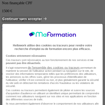
Non finançable CPF
1500 €
Continuer sans accepter
Je m'informe gratuitement
Transition C++20
Hellowork utilise des cookies ou traceurs pour rendre votre
recherche d’emploi ou de formation encore plus efficace.
Cookies strictement nécessaires
Ces traceurs sont nécessaires au bon fonctionnement de nos services et
ne
peuvent pas être désactivés
.
de l'ensemble des cookies ou traceurs
Il s'agit notamment
permettant de
maintenir la session de l'utilisateur active pendant sa navigation sur le site, de
ORSAY
stocker des informations temporaires telles que les préférences des utilisateurs,
les annonces ou les offres vues, gérer les processus d'identification de
•
À distance / En centre / En entreprise
l'utilisateur, vérifier s'il est connecté ou non, et plus globalement garantir la sécurité
du site web en détectant les tentatives d'accès frauduleux ou les violations de
sécurité.
Ces cookies ou traceurs permettent également de piloter et suivre les sources
d'acquisition d'audience en utilisant un identifiant unique permettant de comprendre
comment nos utilisateurs naviguent sur nos sites et nos applications en fonction
des différentes sources de trafic.
Ils nous permettent également d’observer le comportement de nos utilisateurs afin