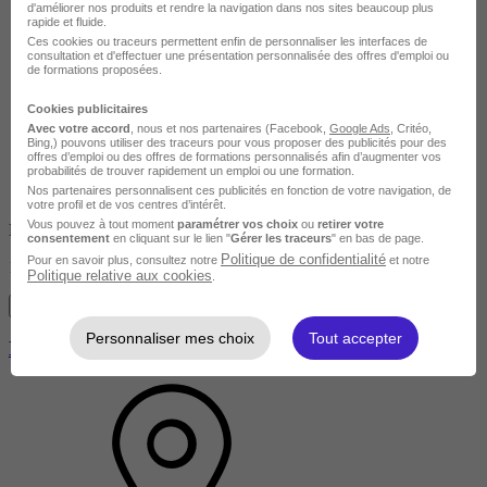
d'améliorer nos produits et rendre la navigation dans nos sites beaucoup plus
rapide et fluide.
Entreprise
Ces cookies ou traceurs permettent enfin de personnaliser les interfaces de
consultation et d'effectuer une présentation personnalisée des offres d'emploi ou
de formations proposées.
Cookies publicitaires
Avec votre accord
, nous et nos partenaires (Facebook,
Google Ads
, Critéo,
Bing,) pouvons utiliser des traceurs pour vous proposer des publicités pour des
offres d’emploi ou des offres de formations personnalisés afin d’augmenter vos
probabilités de trouver rapidement un emploi ou une formation.
Nos partenaires personnalisent ces publicités en fonction de votre navigation, de
votre profil et de vos centres d’intérêt.
Vous pouvez à tout moment
paramétrer vos choix
ou
retirer votre
Non finançable CPF
consentement
en cliquant sur le lien "
Gérer les traceurs
" en bas de page.
Politique de confidentialité
Pour en savoir plus, consultez notre
et notre
1500 €
Politique relative aux cookies
.
Je m'informe gratuitement
Personnaliser mes choix
Tout accepter
Méta-programmation en C++